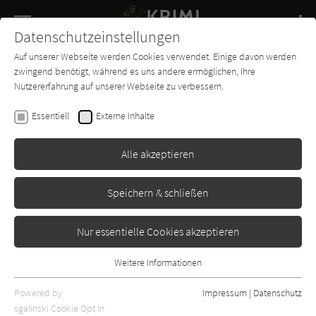
Navigation
Datenschutzeinstellungen
Couch
wechse
Auf unserer Webseite werden Cookies verwendet. Einige davon werden
Buch-
Forum
Charts
News
SUCHE
zwingend benötigt, während es uns andere ermöglichen, Ihre
Entdecker
Nutzererfahrung auf unserer Webseite zu verbessern.
Edi Graf
Essentiell
Externe Inhalte
Russlandcup
Alle akzeptieren
Gmeiner
Erschienen: Januar 2018
Bibliogr. Angaben
0
Speichern & schließen
Nur essentielle Cookies akzeptieren
Weitere Informationen
Essentiell
Essentielle Cookies werden für grundlegende Funktionen der
Powered by
Impressum
|
Datenschutz
Webseite benötigt. Dadurch ist gewährleistet, dass die Webseite
sgalinski Cookie Opt In