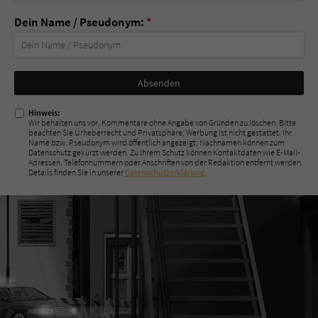
Dein Name / Pseudonym:
*
Nicht
ausfüllen!
Hinweis:
Wir behalten uns vor, Kommentare ohne Angabe von Gründen zu löschen. Bitte
beachten Sie Urheberrecht und Privatsphäre; Werbung ist nicht gestattet. Ihr
Name bzw. Pseudonym wird öffentlich angezeigt; Nachnamen können zum
Datenschutz gekürzt werden. Zu Ihrem Schutz können Kontaktdaten wie E-Mail-
Adressen, Telefonnummern oder Anschriften von der Redaktion entfernt werden.
Details finden Sie in unserer
Datenschutzerklärung
.