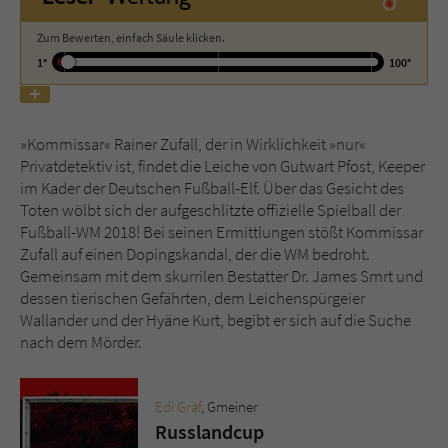
Zum Bewerten, einfach Säule klicken.
Name
tx_pwcomments_ahash
1°
100°
Anbieter
Literatur-Couch Medien GmbH & Co. KG
Laufzeit
1 Jahr
»Kommissar« Rainer Zufall, der in Wirklichkeit »nur«
Privatdetektiv ist, findet die Leiche von Gutwart Pfost, Keeper
Zweck
Cookie für Kommentare einzelner Buchtitel
im Kader der Deutschen Fußball-Elf. Über das Gesicht des
Toten wölbt sich der aufgeschlitzte offizielle Spielball der
Fußball-WM 2018! Bei seinen Ermittlungen stößt Kommissar
Name
fe_typo_user
Zufall auf einen Dopingskandal, der die WM bedroht.
Gemeinsam mit dem skurrilen Bestatter Dr. James Smrt und
dessen tierischen Gefährten, dem Leichenspürgeier
Anbieter
Literatur-Couch Medien GmbH & Co. KG
Wallander und der Hyäne Kurt, begibt er sich auf die Suche
nach dem Mörder.
Laufzeit
Session
Dieses Cookie gewährleistet die
Edi Graf
, Gmeiner
Kommunikation der Webseite mit dem
Russlandcup
Zweck
Benutzer. Es wird benötigt um z. B. den