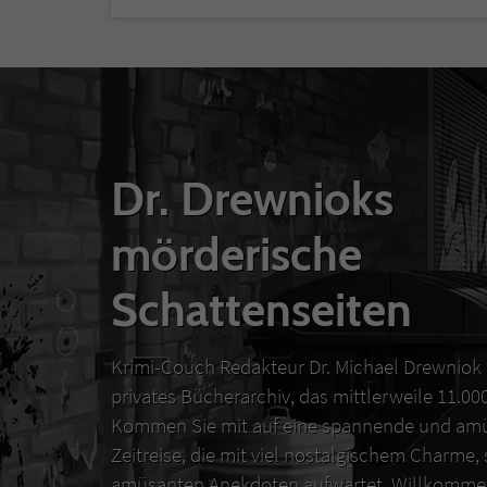
Dr. Drewnioks
mörderische
Schattenseiten
Krimi-Couch Redakteur Dr. Michael Drewniok 
privates Bücherarchiv, das mittlerweile 11.0
Kommen Sie mit auf eine spannende und amü
Zeitreise, die mit viel nostalgischem Charme,
amüsanten Anekdoten aufwartet. Willkommen