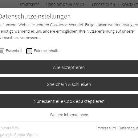
STARTSEITE
ÜBER DIE KRIMI-COUCH
LESEZEICHEN
KONTAKT
Datenschutzeinstellungen
Auf unserer Webseite werden Cookies verwendet. Einige davon werden zwingen
enötigt, während es uns andere ermöglichen, Ihre Nutzererfahrung auf unserer
ebseite zu verbessern.
BUCH-ENTDECKER
FORUM
Essentiell
Externe Inhalte
eit
Buchtyp
Autor*in
Magazin
Alle akzeptieren
Speichern & schließen
Nur essentielle Cookies akzeptieren
Weitere Informationen
1
Essentiell
Essentielle Cookies werden für grundlegende Funktionen der Webseite
Powered by
Impressum
|
Datenschut
benötigt. Dadurch ist gewährleistet, dass die Webseite einwandfrei
galinski Cookie Opt In