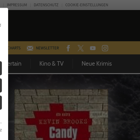
IMPRESSUM
DATENSCHUTZ
COOKIE-EINSTELLUNGEN
d
FACEBOOK
TWITTER
YOUTUBE
INSTAGRAM
CHARTS
NEWSLETTER
Entertain
Kino & TV
Neue Krimis
z