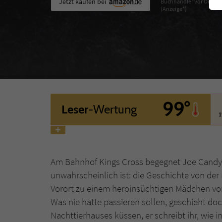
Jetzt kaufen bei
Buchhändler vor Ort
(Anzeige*)
99°
Leser
-Wertung
1
Am Bahnhof Kings Cross begegnet Joe Candy u
unwahrscheinlich ist: die Geschichte von de
Vorort zu einem heroinsüchtigen Mädchen vom 
Was nie hätte passieren sollen, geschieht doc
Nachttierhauses küssen, er schreibt ihr, wie i