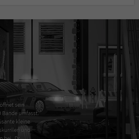
öffnet sein
00 Bände umfasst.
sante kleine
 skurrilen und
 bei „Dr.