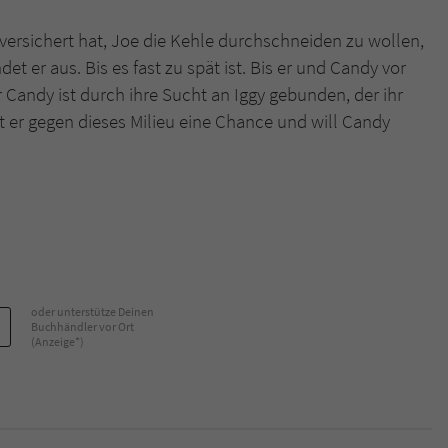
 versichert hat, Joe die Kehle durchschneiden zu wollen,
Name
tx_pwcomments_ahash
et er aus. Bis es fast zu spät ist. Bis er und Candy vor
 Candy ist durch ihre Sucht an Iggy gebunden, der ihr
Anbieter
Literatur-Couch Medien GmbH & Co. KG
at er gegen dieses Milieu eine Chance und will Candy
Laufzeit
1 Jahr
Zweck
Cookie für Kommentare einzelner Buchtitel
Name
fe_typo_user
Anbieter
Literatur-Couch Medien GmbH & Co. KG
oder unterstütze Deinen
Buchhändler vor Ort
Laufzeit
Session
(Anzeige*)
Dieses Cookie gewährleistet die Kommunikation der
Webseite mit dem Benutzer. Es wird benötigt um z. B.
Zweck
den Sicherheitscode des Kontaktformulars zu