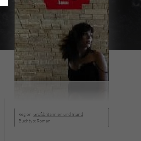
Region:
Großbritannien und Irland
Buchtyp:
Roman