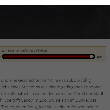
funktioniert.
Cookie-Informationen
Name
cookie_optin
Anbieter
Literatur-Couch Medien GmbH & Co. KG
Externe Inhalte
Wir verwenden auf unserer Website externe Inhalte, um Ihnen zusätzliche
Laufzeit
1 Jahr
Informationen anzubieten. Mit dem Laden der externen Inhalte akzeptieren Sie
die Datenschutzerklärung von YouTube (https://policies.google.com/privacy?
Wird benutzt, um Ihre Einstellungen für zur
hl=de).
Zweck
Verwendung von Cookies auf dieser Website zu
Zum Bewerten, einfach Säule klicken.
speichern.
°
100°
Name
tx_thrating_pi1_AnonymousRating_#
nd eine Geschichte nimmt ihren Lauf, die völlig
Anbieter
Literatur-Couch Medien GmbH & Co. KG
r Liebe eines Arztsohns aus einem gediegenen Londoner
Straßenstrich in einem der härtesten Viertel der Stadt.
Laufzeit
1 Jahr
h: Joe trifft Candy im Zoo, wo sie sich im Dunkel des
Zweck
Cookie für die Bewertung einzelner Buchtitel
n Trance, einen Song, lädt sie zu einem Konzert seiner