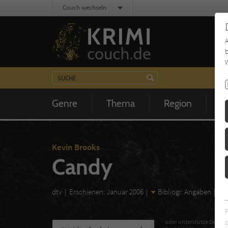
Couch wechseln
b
W
Genre
Thema
Region
Z
Kevin Brooks
Candy
dtv
Erschienen: Januar 2006
Bibliogr. Angaben
s
oder unterstütze Deinen