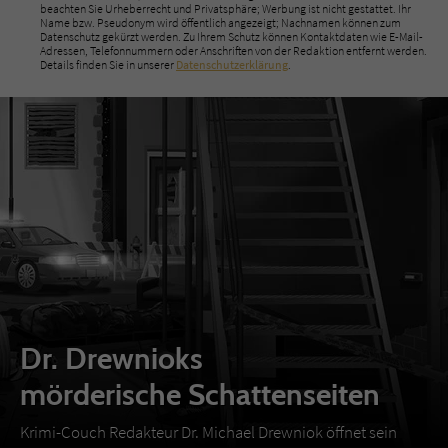
beachten Sie Urheberrecht und Privatsphäre; Werbung ist nicht gestattet. Ihr
Name bzw. Pseudonym wird öffentlich angezeigt; Nachnamen können zum
Datenschutz gekürzt werden. Zu Ihrem Schutz können Kontaktdaten wie E-Mail-
Adressen, Telefonnummern oder Anschriften von der Redaktion entfernt werden.
Details finden Sie in unserer
Datenschutzerklärung
.
Dr. Drewnioks
mörderische Schattenseiten
Krimi-Couch Redakteur Dr. Michael Drewniok öffnet sein