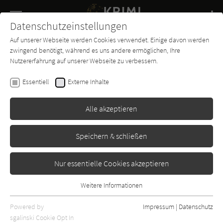
Navigation
Datenschutzeinstellungen
Couch
wechse
Auf unserer Webseite werden Cookies verwendet. Einige davon werden
Buch-
Forum
Charts
News
SUCHE
zwingend benötigt, während es uns andere ermöglichen, Ihre
Entdecker
Nutzererfahrung auf unserer Webseite zu verbessern.
Kevin Brooks
Essentiell
Externe Inhalte
Johnny Delgado - Der Mörder
meines Vaters
Alle akzeptieren
dtv
Erschienen: Januar 2015
Bibliogr. Angaben
0
Speichern & schließen
Nur essentielle Cookies akzeptieren
Weitere Informationen
Essentiell
Essentielle Cookies werden für grundlegende Funktionen der
Powered by
Impressum
|
Datenschutz
Webseite benötigt. Dadurch ist gewährleistet, dass die Webseite
sgalinski Cookie Opt In