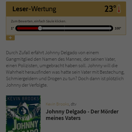
23°
Leser
-Wertung
Name
tx_pwcomments_ahash
Zum Bewerten, einfach Säule klicken.
Anbieter
Literatur-Couch Medien GmbH & Co. KG
1°
100°
Laufzeit
1 Jahr
Durch Zufall erfährt Johnny Delgado von einem
Zweck
Cookie für Kommentare einzelner Buchtitel
Gangmitglied den Namen des Mannes, der seinen Vater,
einen Polizisten, umgebracht haben soll. Johnny will die
Wahrheit herausfinden was hatte sein Vater mit Bestechung,
Name
fe_typo_user
Schmiergeldern und Drogen zu tun? Doch dann ist plötzlich
Johnny der Verfolgte.
Anbieter
Literatur-Couch Medien GmbH & Co. KG
Laufzeit
Session
Kevin Brooks
, dtv
Johnny Delgado - Der Mörder
Dieses Cookie gewährleistet die
meines Vaters
Kommunikation der Webseite mit dem
Zweck
Benutzer. Es wird benötigt um z. B. den