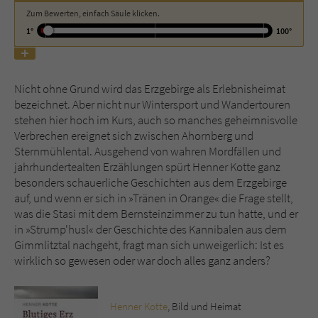
Zum Bewerten, einfach Säule klicken.
1°
100°
Name
tx_pwcomments_ahash
Anbieter
Literatur-Couch Medien GmbH & Co. KG
Nicht ohne Grund wird das Erzgebirge als Erlebnisheimat
Laufzeit
1 Jahr
bezeichnet. Aber nicht nur Wintersport und Wandertouren
stehen hier hoch im Kurs, auch so manches geheimnisvolle
Zweck
Cookie für Kommentare einzelner Buchtitel
Verbrechen ereignet sich zwischen Ahornberg und
Sternmühlental. Ausgehend von wahren Mordfällen und
jahrhundertealten Erzählungen spürt Henner Kotte ganz
Name
fe_typo_user
besonders schauerliche Geschichten aus dem Erzgebirge
auf, und wenn er sich in »Tränen in Orange« die Frage stellt,
Anbieter
Literatur-Couch Medien GmbH & Co. KG
was die Stasi mit dem Bernsteinzimmer zu tun hatte, und er
in »Strump'husl« der Geschichte des Kannibalen aus dem
Laufzeit
Session
Gimmlitztal nachgeht, fragt man sich unweigerlich: Ist es
wirklich so gewesen oder war doch alles ganz anders?
Dieses Cookie gewährleistet die
Kommunikation der Webseite mit dem
Zweck
Benutzer. Es wird benötigt um z. B. den
Henner Kotte
, Bild und Heimat