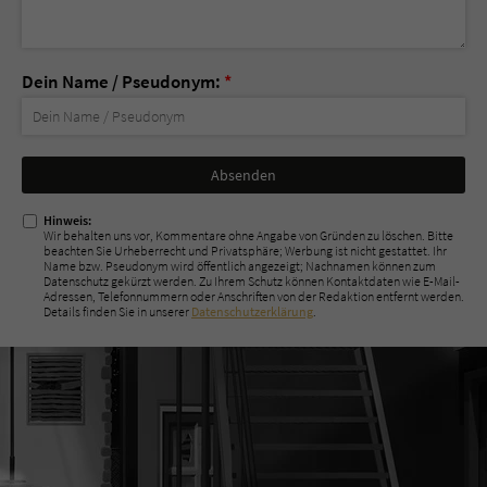
Dein Name / Pseudonym:
*
Nicht
ausfüllen!
Hinweis:
Wir behalten uns vor, Kommentare ohne Angabe von Gründen zu löschen. Bitte
beachten Sie Urheberrecht und Privatsphäre; Werbung ist nicht gestattet. Ihr
Name bzw. Pseudonym wird öffentlich angezeigt; Nachnamen können zum
Datenschutz gekürzt werden. Zu Ihrem Schutz können Kontaktdaten wie E-Mail-
Adressen, Telefonnummern oder Anschriften von der Redaktion entfernt werden.
Details finden Sie in unserer
Datenschutzerklärung
.