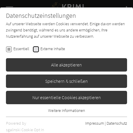
Navigation
Datenschutzeinstellungen
Couch
wechse
Auf unserer Webseite werden Cookies verwendet. Einige davon werden
Buch-
Forum
Charts
News
SUCHE
zwingend benötigt, während es uns andere ermöglichen, Ihre
Entdecker
Nutzererfahrung auf unserer Webseite zu verbessern.
Henner Kotte
Essentiell
Externe Inhalte
Blutiges Erz (Stories)
Alle akzeptieren
Bild und Heimat
Erschienen: Januar 2015
Bibliogr. Angaben
0
Speichern & schließen
Nur essentielle Cookies akzeptieren
Weitere Informationen
Essentiell
Essentielle Cookies werden für grundlegende Funktionen der
Powered by
Impressum
|
Datenschutz
Webseite benötigt. Dadurch ist gewährleistet, dass die Webseite
sgalinski Cookie Opt In