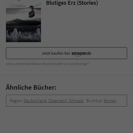
Sicherheitscode des Kontaktformulars zu
Blutiges Erz (Stories)
überprüfen.
Jetzt kaufen bei
oder unterstütze Deinen Buchhändler vor Ort (Anzeige*)
Ähnliche Bücher:
Region:
Deutschland, Österreich, Schweiz
Buchtyp:
Roman