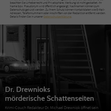
beachten Sie Urheberrecht und Privatsphäre; Werbung ist nicht gestattet. Ihr
Name bzw. Pseudonym wird öffentlich angezeigt; Nachnamen können zum
Datenschutz gekürzt werden. Zu Ihrem Schutz können Kontaktdaten wie E-Mail-
Adressen, Telefonnummern oder Anschriften von der Redaktion entfernt werden.
Details finden Sie in unserer
Datenschutzerklärung
.
Dr. Drewnioks
mörderische Schattenseiten
Krimi-Couch Redakteur Dr. Michael Drewniok öffnet sein