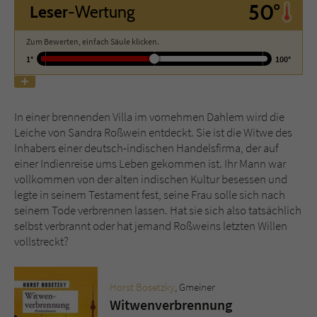
50°
Leser
-Wertung
Name
tx_pwcomments_ahash
Zum Bewerten, einfach Säule klicken.
1°
100°
Anbieter
Literatur-Couch Medien GmbH & Co. KG
Laufzeit
1 Jahr
In einer brennenden Villa im vornehmen Dahlem wird die
Zweck
Cookie für Kommentare einzelner Buchtitel
Leiche von Sandra Roßwein entdeckt. Sie ist die Witwe des
Inhabers einer deutsch-indischen Handelsfirma, der auf
einer Indienreise ums Leben gekommen ist. Ihr Mann war
vollkommen von der alten indischen Kultur besessen und
Name
fe_typo_user
legte in seinem Testament fest, seine Frau solle sich nach
seinem Tode verbrennen lassen. Hat sie sich also tatsächlich
Anbieter
Literatur-Couch Medien GmbH & Co. KG
selbst verbrannt oder hat jemand Roßweins letzten Willen
vollstreckt?
Laufzeit
Session
Dieses Cookie gewährleistet die
Horst Bosetzky
, Gmeiner
Kommunikation der Webseite mit dem
Witwenverbrennung
Zweck
Benutzer. Es wird benötigt um z. B. den