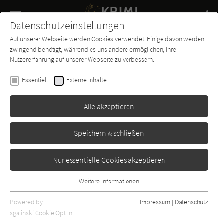
Navigation
Datenschutzeinstellungen
Couch
wechse
Auf unserer Webseite werden Cookies verwendet. Einige davon werden
Buch-
Forum
Charts
News
SUCHE
zwingend benötigt, während es uns andere ermöglichen, Ihre
Entdecker
Nutzererfahrung auf unserer Webseite zu verbessern.
Horst Bosetzky
Essentiell
Externe Inhalte
Witwenverbrennung
Alle akzeptieren
Gmeiner
Erschienen: Januar 2015
Bibliogr. Angaben
0
Speichern & schließen
Nur essentielle Cookies akzeptieren
Weitere Informationen
Essentiell
Essentielle Cookies werden für grundlegende Funktionen der
Powered by
Impressum
|
Datenschutz
Webseite benötigt. Dadurch ist gewährleistet, dass die Webseite
sgalinski Cookie Opt In