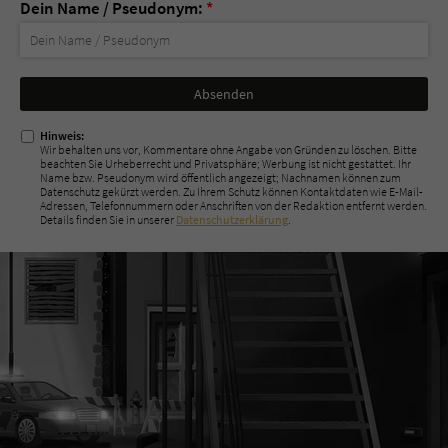
Dein Name / Pseudonym:
*
Nicht
ausfüllen!
Hinweis:
Wir behalten uns vor, Kommentare ohne Angabe von Gründen zu löschen. Bitte
beachten Sie Urheberrecht und Privatsphäre; Werbung ist nicht gestattet. Ihr
Name bzw. Pseudonym wird öffentlich angezeigt; Nachnamen können zum
Datenschutz gekürzt werden. Zu Ihrem Schutz können Kontaktdaten wie E-Mail-
Adressen, Telefonnummern oder Anschriften von der Redaktion entfernt werden.
Details finden Sie in unserer
Datenschutzerklärung
.