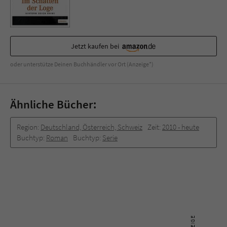
Sicherheitscode des Kontaktformulars zu
überprüfen.
Jetzt kaufen bei
oder unterstütze Deinen Buchhändler vor Ort (Anzeige*)
Ähnliche Bücher:
Region:
Deutschland, Österreich, Schweiz
Zeit:
2010 -­ heute
Buchtyp:
Roman
Buchtyp:
Serie