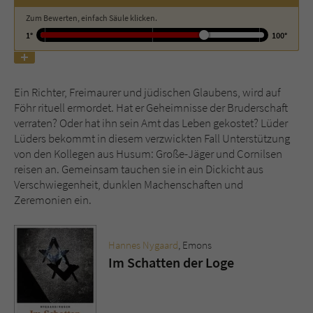
Zum Bewerten, einfach Säule klicken.
Name
tx_pwcomments_ahash
1°
100°
Anbieter
Literatur-Couch Medien GmbH & Co. KG
Ein Richter, Freimaurer und jüdischen Glaubens, wird auf
Laufzeit
1 Jahr
Föhr rituell ermordet. Hat er Geheimnisse der Bruderschaft
verraten? Oder hat ihn sein Amt das Leben gekostet? Lüder
Zweck
Cookie für Kommentare einzelner Buchtitel
Lüders bekommt in diesem verzwickten Fall Unterstützung
von den Kollegen aus Husum: Große-Jäger und Cornilsen
reisen an. Gemeinsam tauchen sie in ein Dickicht aus
Name
fe_typo_user
Verschwiegenheit, dunklen Machenschaften und
Zeremonien ein.
Anbieter
Literatur-Couch Medien GmbH & Co. KG
Laufzeit
Session
Hannes Nygaard
, Emons
Im Schatten der Loge
Dieses Cookie gewährleistet die
Kommunikation der Webseite mit dem
Zweck
Benutzer. Es wird benötigt um z. B. den