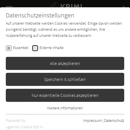
Navigation
Datenschutzeinstellungen
Couch
wechse
Auf unserer Webseite werden Cookies verwendet. Einige davon werden
Buch-
Forum
Charts
News
SUCHE
zwingend benötigt, während es uns andere ermöglichen, Ihre
Entdecker
Nutzererfahrung auf unserer Webseite zu verbessern.
Hannes Nygaard
Essentiell
Externe Inhalte
Im Schatten der Loge
Alle akzeptieren
Emons
Erschienen: Januar 2017
Bibliogr. Angaben
0
Speichern & schließen
Nur essentielle Cookies akzeptieren
Weitere Informationen
Essentiell
Essentielle Cookies werden für grundlegende Funktionen der
Powered by
Impressum
|
Datenschutz
Webseite benötigt. Dadurch ist gewährleistet, dass die Webseite
sgalinski Cookie Opt In