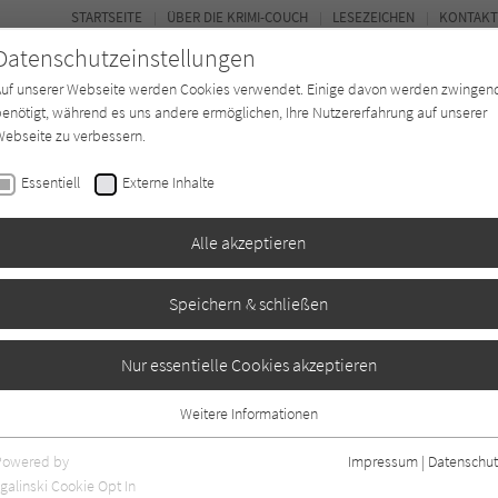
STARTSEITE
ÜBER DIE KRIMI-COUCH
LESEZEICHEN
KONTAKT
Datenschutzeinstellungen
Auf unserer Webseite werden Cookies verwendet. Einige davon werden zwingen
enötigt, während es uns andere ermöglichen, Ihre Nutzererfahrung auf unserer
ebseite zu verbessern.
BUCH-ENTDECKER
FORUM
Essentiell
Externe Inhalte
eit
Buchtyp
Autor*in
Magazin
Alle akzeptieren
Speichern & schließen
Nur essentielle Cookies akzeptieren
Weitere Informationen
2
Essentiell
Essentielle Cookies werden für grundlegende Funktionen der Webseite
Powered by
Impressum
|
Datenschut
benötigt. Dadurch ist gewährleistet, dass die Webseite einwandfrei
galinski Cookie Opt In