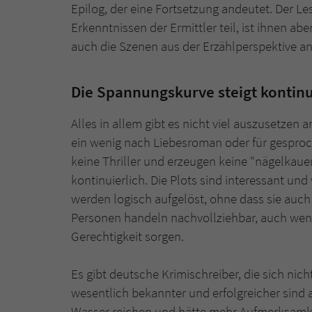
Epilog, der eine Fortsetzung andeutet. Der 
Erkenntnissen der Ermittler teil, ist ihnen ab
auch die Szenen aus der Erzählperspektive an
Die Spannungskurve steigt kontinu
Alles in allem gibt es nicht viel auszusetzen
ein wenig nach Liebesroman oder für gesproc
keine Thriller und erzeugen keine "nägelkau
kontinuierlich. Die Plots sind interessant un
werden logisch aufgelöst, ohne dass sie auc
Personen handeln nachvollziehbar, auch wenn 
Gerechtigkeit sorgen.
Es gibt deutsche Krimischreiber, die sich ni
wesentlich bekannter und erfolgreicher sind a
Wasser reichen und hätte mehr Aufmerksamkei