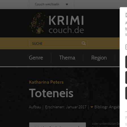
Couch wechseln
b
W
Genre
Thema
Region
Z
Katharina Peters
Toteneis
Aufbau
Erschienen: Januar 2017
Bibliogr. Angaben
s
oder unterstütze Deinen