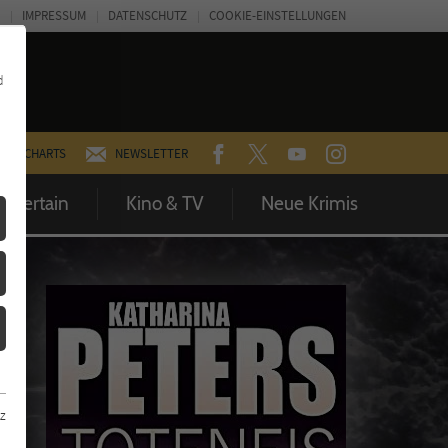
IMPRESSUM
DATENSCHUTZ
COOKIE-EINSTELLUNGEN
d
FACEBOOK
TWITTER
YOUTUBE
INSTAGRAM
CHARTS
NEWSLETTER
Entertain
Kino & TV
Neue Krimis
z