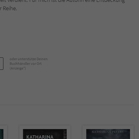
 Reihe.
oder unterstütze Deinen
Buchhändler vor Ort
(Anzeige*)