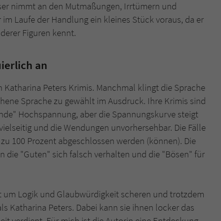
Leser nimmt an den Mutmaßungen, Irrtümern und
er im Laufe der Handlung ein kleines Stück voraus, da er
derer Figuren kennt.
ierlich an
 an Katharina Peters Krimis. Manchmal klingt die Sprache
hene Sprache zu gewählt im Ausdruck. Ihre Krimis sind
ende" Hochspannung, aber die Spannungskurve steigt
d vielseitig und die Wendungen unvorhersehbar. Die Fälle
h zu 100 Prozent abgeschlossen werden (können). Die
die "Guten" sich falsch verhalten und die "Bösen" für
cht um Logik und Glaubwürdigkeit scheren und trotzdem
ls Katharina Peters. Dabei kann sie ihnen locker das
t verdient. Für mich ist die Autorin eine Entdeckung