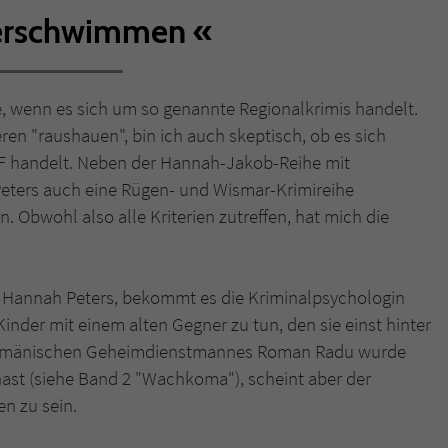
verschwimmen
Name
tx_pwcomments_ahash
Anbieter
Literatur-Couch Medien GmbH & Co. KG
e, wenn es sich um so genannte Regionalkrimis handelt.
en "raushauen", bin ich auch skeptisch, ob es sich
Laufzeit
1 Jahr
 F handelt. Neben der Hannah-Jakob-Reihe mit
Zweck
Cookie für Kommentare einzelner Buchtitel
 Peters auch eine Rügen- und Wismar-Krimireihe
 Obwohl also alle Kriterien zutreffen, hat mich die
Name
fe_typo_user
m Hannah Peters, bekommt es die Kriminalpsychologin
Anbieter
Literatur-Couch Medien GmbH & Co. KG
inder mit einem alten Gegner zu tun, den sie einst hinter
Laufzeit
Session
n rumänischen Geheimdienstmannes Roman Radu wurde
ast (siehe Band 2 "Wachkoma"), scheint aber der
Dieses Cookie gewährleistet die Kommunikation der
n zu sein.
Webseite mit dem Benutzer. Es wird benötigt um z. B.
Zweck
den Sicherheitscode des Kontaktformulars zu