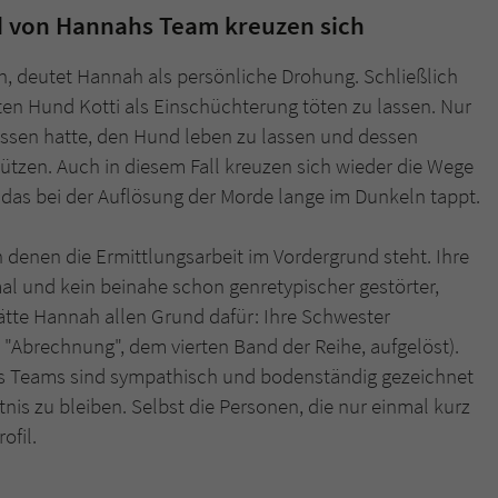
überprüfen.
 von Hannahs Team kreuzen sich
den, deutet Hannah als persönliche Drohung. Schließlich
ten Hund Kotti als Einschüchterung töten zu lassen. Nur
ossen hatte, den Hund leben zu lassen und dessen
ützen. Auch in diesem Fall kreuzen sich wieder die Wege
s bei der Auflösung der Morde lange im Dunkeln tappt.
in denen die Ermittlungsarbeit im Vordergrund steht. Ihre
l und kein beinahe schon genretypischer gestörter,
hätte Hannah allen Grund dafür: Ihre Schwester
n "Abrechnung", dem vierten Band der Reihe, aufgelöst).
s Teams sind sympathisch und bodenständig gezeichnet
s zu bleiben. Selbst die Personen, die nur einmal kurz
ofil.