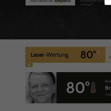
Jetzt kaufen bei
Buchhändler vor Ort
(Anzeige*)
80°
Leser
-Wertung
1
80°
Kri
Br
Aug