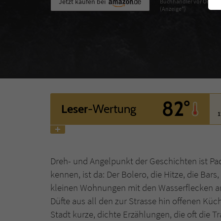
Jetzt kaufen bei
Buchhändler vor Ort
(Anzeige*)
82°
Leser
-Wertung
1
Dreh- und Angelpunkt der Geschichten ist Pa
kennen, ist da: Der Bolero, die Hitze, die B
kleinen Wohnungen mit den Wasserflecken an
Düfte aus all den zur Strasse hin offenen Kü
Stadt kurze, dichte Erzählungen, die oft die 