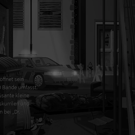
öffnet sein
00 Bände umfasst.
sante kleine
 skurrilen und
 bei „Dr.