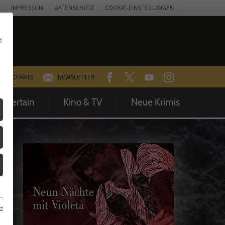
IMPRESSUM
DATENSCHUTZ
COOKIE-EINSTELLUNGEN
d
FACEBOOK
TWITTER
YOUTUBE
INSTAGRAM
CHARTS
NEWSLETTER
Entertain
Kino & TV
Neue Krimis
z