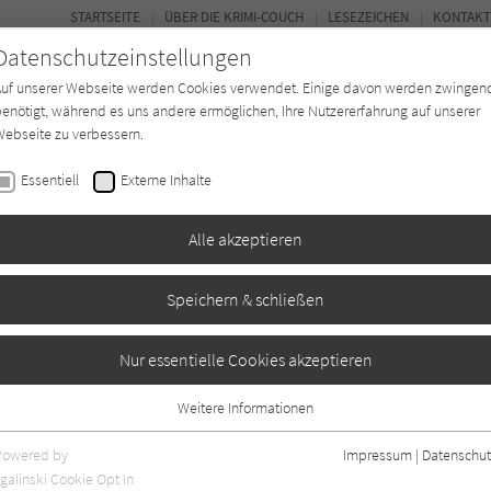
STARTSEITE
ÜBER DIE KRIMI-COUCH
LESEZEICHEN
KONTAKT
Datenschutzeinstellungen
Auf unserer Webseite werden Cookies verwendet. Einige davon werden zwingen
enötigt, während es uns andere ermöglichen, Ihre Nutzererfahrung auf unserer
ebseite zu verbessern.
BUCH-ENTDECKER
FORUM
Essentiell
Externe Inhalte
eit
Buchtyp
Autor*in
Magazin
Alle akzeptieren
Speichern & schließen
ioleta
Nur essentielle Cookies akzeptieren
Weitere Informationen
gaben
0
Essentiell
Essentielle Cookies werden für grundlegende Funktionen der Webseite
Powered by
Impressum
|
Datenschut
benötigt. Dadurch ist gewährleistet, dass die Webseite einwandfrei
galinski Cookie Opt In