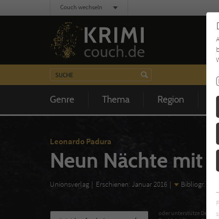
Couch wechseln
b
W
Genre
Thema
Region
Z
Leonardo Padura
Neun Nächte mit V
Unionsverlag
Erschienen: Januar 2016
Bibliogr. An
s
oder unterstütze Deinen