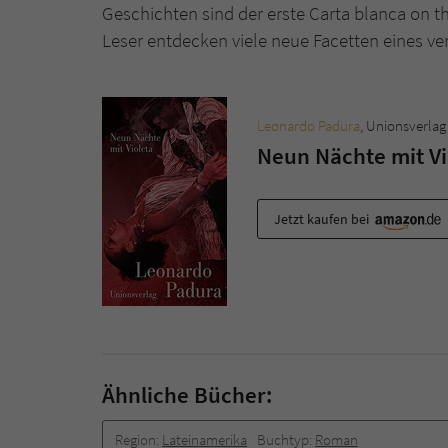
Geschichten sind der erste Carta blanca on th
Leser entdecken viele neue Facetten eines v
Leonardo Padura
, Unionsverlag
Neun Nächte mit Vi
Jetzt kaufen bei
Ähnliche Bücher:
Region:
Lateinamerika
Buchtyp:
Roman