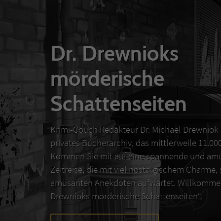
Dr. Drewnioks
mörderische
Schattenseiten
Krimi-Couch Redakteur Dr. Michael Drewniok 
privates Bücherarchiv, das mittlerweile 11.0
Kommen Sie mit auf eine spannende und amü
Zeitreise, die mit viel nostalgischem Charme,
amüsanten Anekdoten aufwartet. Willkommen
Drewnioks mörderische Schattenseiten“.