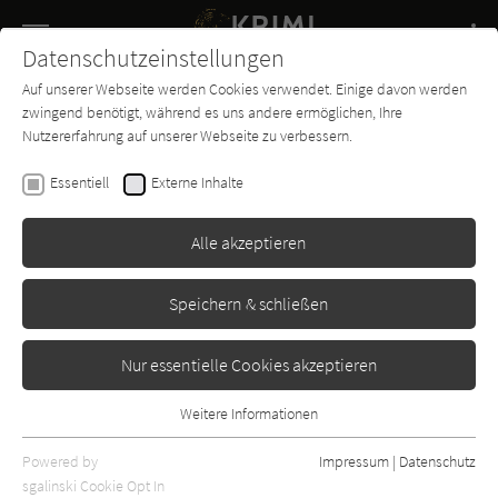
Navigation
Datenschutzeinstellungen
Couch
wechse
Auf unserer Webseite werden Cookies verwendet. Einige davon werden
Buch-
Forum
Charts
News
SUCHE
zwingend benötigt, während es uns andere ermöglichen, Ihre
Entdecker
Nutzererfahrung auf unserer Webseite zu verbessern.
Anne Perry
Essentiell
Externe Inhalte
Verrat am Lancaster Gate
Alle akzeptieren
Erschienen: Januar 2000
Bibliogr. Angaben
1
Speichern & schließen
Nur essentielle Cookies akzeptieren
Weitere Informationen
Essentiell
Essentielle Cookies werden für grundlegende Funktionen der
Powered by
Impressum
|
Datenschutz
Webseite benötigt. Dadurch ist gewährleistet, dass die Webseite
sgalinski Cookie Opt In