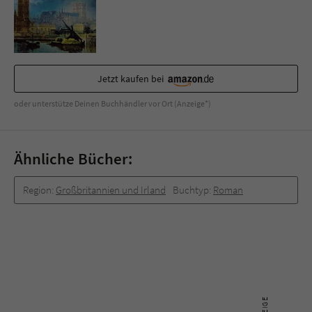
Sicherheitscode des Kontaktformulars zu
überprüfen.
Jetzt kaufen bei
oder unterstütze Deinen Buchhändler vor Ort (Anzeige*)
Ähnliche Bücher:
Region:
Großbritannien und Irland
Buchtyp:
Roman