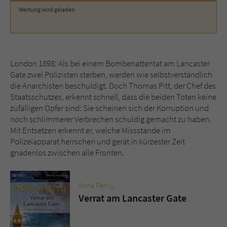
Wertung wird geladen
Name
tx_pwcomments_ahash
Anbieter
Literatur-Couch Medien GmbH & Co. KG
London 1898: Als bei einem Bombenattentat am Lancaster
Laufzeit
1 Jahr
Gate zwei Polizisten sterben, werden wie selbstverständlich
die Anarchisten beschuldigt. Doch Thomas Pitt, der Chef des
Zweck
Cookie für Kommentare einzelner Buchtitel
Staatsschutzes, erkennt schnell, dass die beiden Toten keine
zufälligen Opfer sind: Sie scheinen sich der Korruption und
noch schlimmerer Verbrechen schuldig gemacht zu haben.
Name
fe_typo_user
Mit Entsetzen erkennt er, welche Missstände im
Polizeiapparat herrschen und gerät in kürzester Zeit
Anbieter
Literatur-Couch Medien GmbH & Co. KG
gnadenlos zwischen alle Fronten.
Laufzeit
Session
Anne Perry
,
Dieses Cookie gewährleistet die
Verrat am Lancaster Gate
Kommunikation der Webseite mit dem
Zweck
Benutzer. Es wird benötigt um z. B. den