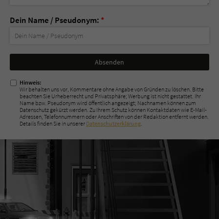
Dein Name / Pseudonym:
*
Nicht
ausfüllen!
Hinweis:
Wir behalten uns vor, Kommentare ohne Angabe von Gründen zu löschen. Bitte
beachten Sie Urheberrecht und Privatsphäre; Werbung ist nicht gestattet. Ihr
Name bzw. Pseudonym wird öffentlich angezeigt; Nachnamen können zum
Datenschutz gekürzt werden. Zu Ihrem Schutz können Kontaktdaten wie E-Mail-
Adressen, Telefonnummern oder Anschriften von der Redaktion entfernt werden.
Details finden Sie in unserer
Datenschutzerklärung
.