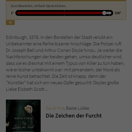
Zum Bewerten, einfach Säule klicken.
1°
100°
Name
tx_pwcomments_ahash
Anbieter
Literatur-Couch Medien GmbH & Co. KG
Edinburgh, 1878. In den Bordellen der Stadt verübt ein
Laufzeit
1 Jahr
Unbekannter eine Reihe bizarrer Anschläge. Die Polizei ruft
Dr Joseph Bell und Arthur Conan Doyle hinzu. Je weiter die
Zweck
Cookie für Kommentare einzelner Buchtitel
Nachforschungen der beiden gehen, umso deutlicher wird,
dass sie es diesmal mit einem Typus von Killer zu tun haben,
wie er bisher unbekannt war: mit jemandem, der Mord als
Name
fe_typo_user
reine Kunst betrachtet. Die Zeit ist knapp, denn der
"Künstler" hat sich ein neues Opfer gesucht: Doyles große
Anbieter
Literatur-Couch Medien GmbH & Co. KG
Liebe Elsbeth Scott ...
Laufzeit
Session
David Pirie
, Bastei Lübbe
Dieses Cookie gewährleistet die
Die Zeichen der Furcht
Kommunikation der Webseite mit dem
Zweck
Benutzer. Es wird benötigt um z. B. den