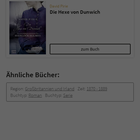
David Pirie
Die Hexe von Dunwich
zum Buch
Ähnliche Bücher:
Region:
Großbritannien und Irland
Zeit:
1870 -­ 1889
Buchtyp:
Roman
Buchtyp:
Serie