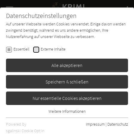
Navigation
Datenschutzeinstellungen
Couch
wechse
Auf unserer Webseite werden Cookies verwendet. Einige davon werden
Buch-
Forum
Charts
News
SUCHE
zwingend benötigt, während es uns andere ermöglichen, Ihre
Entdecker
Nutzererfahrung auf unserer Webseite zu verbessern.
David Pirie
Essentiell
Externe Inhalte
Die Zeichen der Furcht
Alle akzeptieren
Bastei Lübbe
Erschienen: Januar 2015
Bibliogr. Angaben
0
Speichern & schließen
Nur essentielle Cookies akzeptieren
Weitere Informationen
Essentiell
Essentielle Cookies werden für grundlegende Funktionen der
Powered by
Impressum
|
Datenschutz
Webseite benötigt. Dadurch ist gewährleistet, dass die Webseite
sgalinski Cookie Opt In