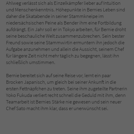
Sicherheitscode des Kontaktformulars zu
Ahlweg verlässt sich als Einzelkämpfer lieber auf Intuition
überprüfen.
und Menschenkenntnis. Höhepunkte in Bernies Leben sind
daher die Skatabende in seiner Stammkneipe im
niedersächsischen Peine als Bender ihm eine Fortbildung
aufdrängt. Ein Jahr soll er in Tokyo arbeiten, für Bernie droht
seine beschauliche Welt zusammenzubrechen. Sein bester
Freund sowie seine Stammwirtin ermuntern ihn jedoch die
Aufgabe anzunehmen und allein die Aussicht, seinem Chef
für längere Zeit nicht mehr täglich zu begegnen, lässt ihn
schließlich umstimmen.
Bernie bereitet sich auf seine Reise vor, lernt ein paar
Brocken Japanisch, um gleich bei seiner Ankunft in die
ersten Fettnäpfchen zu treten. Seine ihm zugeteilte Partnerin
Yoko Fukuda verliert recht schnell die Geduld mit ihm, denn
Teamarbeit ist Bernies Stärke nie gewesen und sein neuer
Chef Sato macht ihm klar, dass er unerwünscht sei.