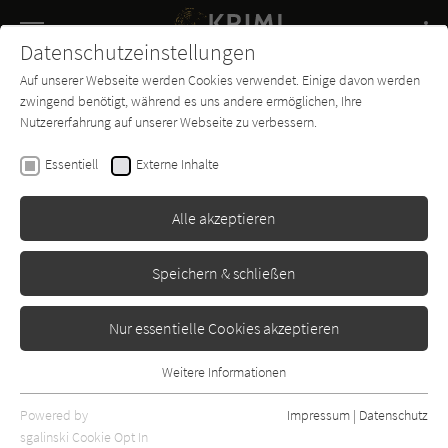
Navigation
Datenschutzeinstellungen
Couch
wechse
Auf unserer Webseite werden Cookies verwendet. Einige davon werden
Buch-
Forum
Charts
News
SUCHE
zwingend benötigt, während es uns andere ermöglichen, Ihre
Entdecker
Nutzererfahrung auf unserer Webseite zu verbessern.
Carsten Germis
Essentiell
Externe Inhalte
Sayonara, Bulle
Alle akzeptieren
rororo
Erschienen: Januar 2015
Bibliogr. Angaben
0
Speichern & schließen
Nur essentielle Cookies akzeptieren
Weitere Informationen
Essentiell
Essentielle Cookies werden für grundlegende Funktionen der
Powered by
Impressum
|
Datenschutz
Webseite benötigt. Dadurch ist gewährleistet, dass die Webseite
sgalinski Cookie Opt In