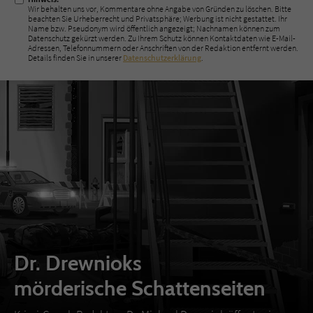
Wir behalten uns vor, Kommentare ohne Angabe von Gründen zu löschen. Bitte
beachten Sie Urheberrecht und Privatsphäre; Werbung ist nicht gestattet. Ihr
Name bzw. Pseudonym wird öffentlich angezeigt; Nachnamen können zum
Datenschutz gekürzt werden. Zu Ihrem Schutz können Kontaktdaten wie E-Mail-
Adressen, Telefonnummern oder Anschriften von der Redaktion entfernt werden.
Details finden Sie in unserer
Datenschutzerklärung
.
Dr. Drewnioks
mörderische Schattenseiten