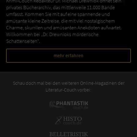
Krimi-Couch Redakteur Dr. Michael Drewniok öffnet sein
privates Bücherarchiv, das mittlerweile 11.000 Bände
umfasst. Kommen Sie mit auf eine spannende und
amüsante kleine Zeitreise, die mit viel nostalgischem
Charme, skurrilen und amüsanten Anekdoten aufwartet.
Willkommen bei „Dr. Drewnioks mörderische
Schattenseiten“.
mehr erfahren
Schau doch mal bei den weiteren Online-Magazinen der
Literatur-Couch vorbei: