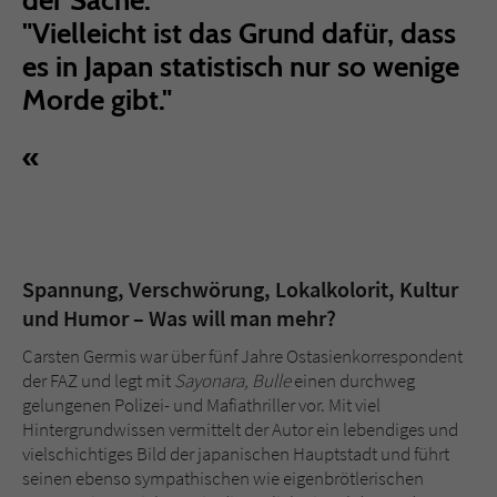
der Sache."
"Vielleicht ist das Grund dafür, dass
es in Japan statistisch nur so wenige
Morde gibt."
Spannung, Verschwörung, Lokalkolorit, Kultur
und Humor – Was will man mehr?
Carsten Germis war über fünf Jahre Ostasienkorrespondent
der FAZ und legt mit
Sayonara, Bulle
einen durchweg
gelungenen Polizei- und Mafiathriller vor. Mit viel
Hintergrundwissen vermittelt der Autor ein lebendiges und
vielschichtiges Bild der japanischen Hauptstadt und führt
seinen ebenso sympathischen wie eigenbrötlerischen