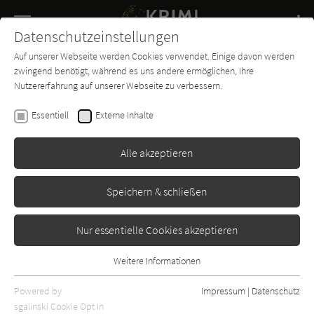
Navigation
Datenschutzeinstellungen
Couch
wechse
Auf unserer Webseite werden Cookies verwendet. Einige davon werden
Buch-
Forum
Charts
News
SUCHE
zwingend benötigt, während es uns andere ermöglichen, Ihre
Entdecker
Nutzererfahrung auf unserer Webseite zu verbessern.
Sabina Altermatt
Essentiell
Externe Inhalte
Jagdgeflüster
Alle akzeptieren
Piper
Erschienen: Januar 2015
Bibliogr. Angaben
0
Speichern & schließen
Nur essentielle Cookies akzeptieren
Weitere Informationen
Essentiell
Essentielle Cookies werden für grundlegende Funktionen der
Powered by
Impressum
|
Datenschutz
Webseite benötigt. Dadurch ist gewährleistet, dass die Webseite
sgalinski Cookie Opt In