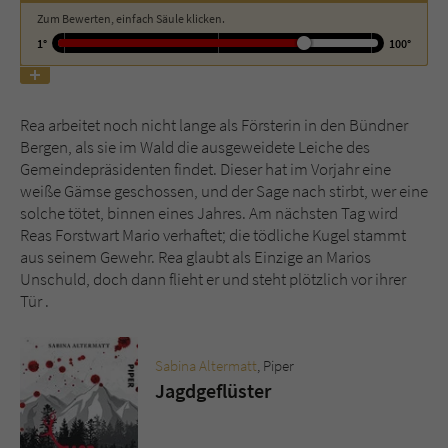
Zum Bewerten, einfach Säule klicken.
1°
100°
Name
tx_pwcomments_ahash
Anbieter
Literatur-Couch Medien GmbH & Co. KG
Rea arbeitet noch nicht lange als Försterin in den Bündner
Laufzeit
1 Jahr
Bergen, als sie im Wald die ausgeweidete Leiche des
Gemeindepräsidenten findet. Dieser hat im Vorjahr eine
Zweck
Cookie für Kommentare einzelner Buchtitel
weiße Gämse geschossen, und der Sage nach stirbt, wer eine
solche tötet, binnen eines Jahres. Am nächsten Tag wird
Reas Forstwart Mario verhaftet; die tödliche Kugel stammt
Name
fe_typo_user
aus seinem Gewehr. Rea glaubt als Einzige an Marios
Unschuld, doch dann flieht er und steht plötzlich vor ihrer
Anbieter
Literatur-Couch Medien GmbH & Co. KG
Tür .
Laufzeit
Session
Sabina Altermatt
, Piper
Dieses Cookie gewährleistet die
Jagdgeflüster
Kommunikation der Webseite mit dem
Zweck
Benutzer. Es wird benötigt um z. B. den