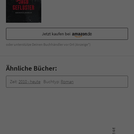
Sicherheitscode des Kontaktformulars zu
überprüfen.
Jetzt kaufen bei
oder unterstütze Deinen Buchhändler vor Ort (Anzeige*)
Ähnliche Bücher:
Zeit:
2010 -­ heute
Buchtyp:
Roman