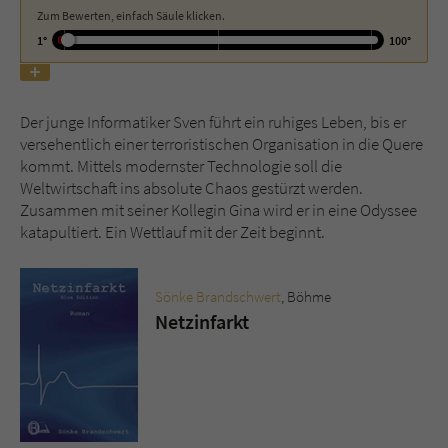
Zum Bewerten, einfach Säule klicken.
1°
100°
Name
tx_pwcomments_ahash
Anbieter
Literatur-Couch Medien GmbH & Co. KG
Der junge Informatiker Sven führt ein ruhiges Leben, bis er
Laufzeit
1 Jahr
versehentlich einer terroristischen Organisation in die Quere
kommt. Mittels modernster Technologie soll die
Zweck
Cookie für Kommentare einzelner Buchtitel
Weltwirtschaft ins absolute Chaos gestürzt werden.
Zusammen mit seiner Kollegin Gina wird er in eine Odyssee
katapultiert. Ein Wettlauf mit der Zeit beginnt.
Name
fe_typo_user
Sönke Brandschwert
, Böhme
Anbieter
Literatur-Couch Medien GmbH & Co. KG
Netzinfarkt
Laufzeit
Session
Dieses Cookie gewährleistet die
Kommunikation der Webseite mit dem
Zweck
Benutzer. Es wird benötigt um z. B. den