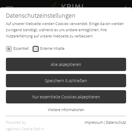
Navigation
Datenschutzeinstellungen
Couch
wechse
Auf unserer Webseite werden Cookies verwendet. Einige davon werden
Buch-
Forum
Charts
News
SUCHE
zwingend benötigt, während es uns andere ermöglichen, Ihre
Entdecker
Nutzererfahrung auf unserer Webseite zu verbessern.
Sönke Brandschwert
Essentiell
Externe Inhalte
Netzinfarkt
Alle akzeptieren
Böhme
Erschienen: Januar 2004
Bibliogr. Angaben
0
Speichern & schließen
Nur essentielle Cookies akzeptieren
Weitere Informationen
Essentiell
Essentielle Cookies werden für grundlegende Funktionen der
Powered by
Impressum
|
Datenschutz
Webseite benötigt. Dadurch ist gewährleistet, dass die Webseite
sgalinski Cookie Opt In