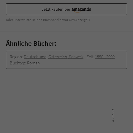
Sicherheitscode des Kontaktformulars zu
überprüfen.
Jetzt kaufen bei
oder unterstütze Deinen Buchhändler vor Ort (Anzeige*)
Ähnliche Bücher:
Region:
Deutschland, Österreich, Schweiz
Zeit:
1990 -­ 2009
Buchtyp:
Roman