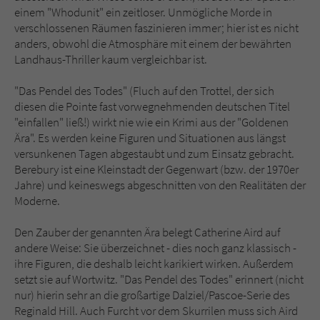
einem "Whodunit" ein zeitloser. Unmögliche Morde in
verschlossenen Räumen faszinieren immer; hier ist es nicht
anders, obwohl die Atmosphäre mit einem der bewährten
Landhaus-Thriller kaum vergleichbar ist.
"Das Pendel des Todes" (Fluch auf den Trottel, der sich
diesen die Pointe fast vorwegnehmenden deutschen Titel
"einfallen" ließ!) wirkt nie wie ein Krimi aus der "Goldenen
Ära". Es werden keine Figuren und Situationen aus längst
versunkenen Tagen abgestaubt und zum Einsatz gebracht.
Berebury ist eine Kleinstadt der Gegenwart (bzw. der 1970er
Jahre) und keineswegs abgeschnitten von den Realitäten der
Moderne.
Den Zauber der genannten Ära belegt Catherine Aird auf
andere Weise: Sie überzeichnet - dies noch ganz klassisch -
ihre Figuren, die deshalb leicht karikiert wirken. Außerdem
setzt sie auf Wortwitz. "Das Pendel des Todes" erinnert (nicht
nur) hierin sehr an die großartige Dalziel/Pascoe-Serie des
Reginald Hill. Auch Furcht vor dem Skurrilen muss sich Aird