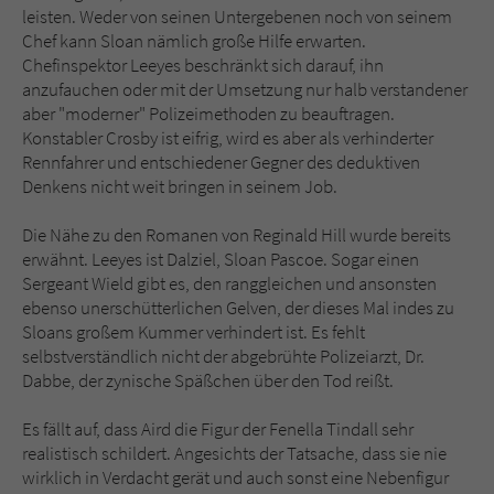
leisten. Weder von seinen Untergebenen noch von seinem
Chef kann Sloan nämlich große Hilfe erwarten.
Chefinspektor Leeyes beschränkt sich darauf, ihn
anzufauchen oder mit der Umsetzung nur halb verstandener
aber "moderner" Polizeimethoden zu beauftragen.
Konstabler Crosby ist eifrig, wird es aber als verhinderter
Rennfahrer und entschiedener Gegner des deduktiven
Denkens nicht weit bringen in seinem Job.
Die Nähe zu den Romanen von Reginald Hill wurde bereits
erwähnt. Leeyes ist Dalziel, Sloan Pascoe. Sogar einen
Sergeant Wield gibt es, den ranggleichen und ansonsten
ebenso unerschütterlichen Gelven, der dieses Mal indes zu
Sloans großem Kummer verhindert ist. Es fehlt
selbstverständlich nicht der abgebrühte Polizeiarzt, Dr.
Dabbe, der zynische Späßchen über den Tod reißt.
Es fällt auf, dass Aird die Figur der Fenella Tindall sehr
realistisch schildert. Angesichts der Tatsache, dass sie nie
wirklich in Verdacht gerät und auch sonst eine Nebenfigur