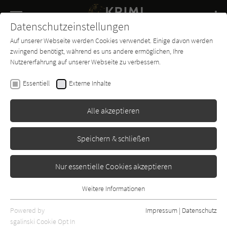
Navigation
Datenschutzeinstellungen
Couch
wechse
Auf unserer Webseite werden Cookies verwendet. Einige davon werden
Buch-
Forum
Charts
News
SUCHE
zwingend benötigt, während es uns andere ermöglichen, Ihre
Entdecker
Nutzererfahrung auf unserer Webseite zu verbessern.
Catherine Aird
Essentiell
Externe Inhalte
Das Pendel des Todes
Alle akzeptieren
Goldmann
Erschienen: Januar 1975
Bibliogr. Angaben
0
Speichern & schließen
Nur essentielle Cookies akzeptieren
Weitere Informationen
Essentiell
Essentielle Cookies werden für grundlegende Funktionen der
Powered by
Impressum
|
Datenschutz
Webseite benötigt. Dadurch ist gewährleistet, dass die Webseite
sgalinski Cookie Opt In