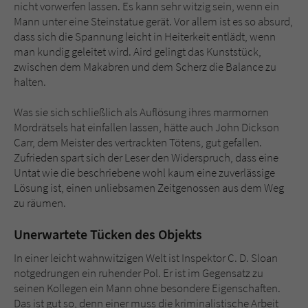
nicht vorwerfen lassen. Es kann sehr witzig sein, wenn ein
Mann unter eine Steinstatue gerät. Vor allem ist es so absurd,
dass sich die Spannung leicht in Heiterkeit entlädt, wenn
man kundig geleitet wird. Aird gelingt das Kunststück,
zwischen dem Makabren und dem Scherz die Balance zu
halten.
Was sie sich schließlich als Auflösung ihres marmornen
Mordrätsels hat einfallen lassen, hätte auch John Dickson
Carr, dem Meister des vertrackten Tötens, gut gefallen.
Zufrieden spart sich der Leser den Widerspruch, dass eine
Untat wie die beschriebene wohl kaum eine zuverlässige
Lösung ist, einen unliebsamen Zeitgenossen aus dem Weg
zu räumen.
Unerwartete Tücken des Objekts
In einer leicht wahnwitzigen Welt ist Inspektor C. D. Sloan
notgedrungen ein ruhender Pol. Er ist im Gegensatz zu
seinen Kollegen ein Mann ohne besondere Eigenschaften.
Das ist gut so, denn einer muss die kriminalistische Arbeit