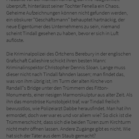
Sicherheitscode des Kontaktformulars zu
überprüft, hinterlässt seiner Tochter Fenella ein Chaos.
überprüfen.
Geheime Aufzeichnungen können nicht gefunden werden,
ein obskurer "Geschäftsmann" behauptet hartnäckig, der
neue Eigentümer des Unternehmens zu sein, niemand
scheint Tindall gesehen zu haben, bevor er sich in Luft
auflöste.
Die Kriminalpolizei des Örtchens Berebury in der englischen
Grafschaft Calleshire schickt ihren besten Mann:
Kriminalinspektor Christopher Dennis Sloan. Lange muss
dieser nicht nach Tindall fahnden lassen; man findet das,
was von ihm übrig ist, im Turm der alten Kirche von
Randall"s Bridge unter den Trümmern des Fitton-
Monuments, einer riesigen Marmorskulptur aus alter Zeit. Als
ihn das monströse Kunstobjekt traf, war Tindall freilich
bewusstlos, wie Polizeiarzt Dabbe herausfindet. Man hat ihn
ermordet, doch wer war es und vor allem wie? So dick ist die
Trümmerschicht, dass sich die beiden Türen zum Kirchturm
nicht mehr öffnen lassen. Andere Zugänge gibt es nicht. Wie
hat sich der Täter aus dem Staub gemacht?