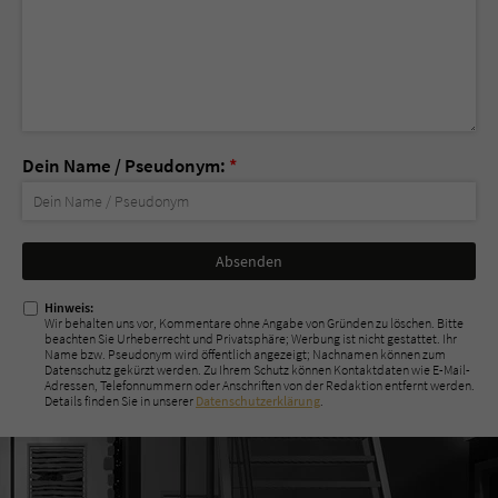
Dein Name / Pseudonym:
*
Nicht
ausfüllen!
Hinweis:
Wir behalten uns vor, Kommentare ohne Angabe von Gründen zu löschen. Bitte
beachten Sie Urheberrecht und Privatsphäre; Werbung ist nicht gestattet. Ihr
Name bzw. Pseudonym wird öffentlich angezeigt; Nachnamen können zum
Datenschutz gekürzt werden. Zu Ihrem Schutz können Kontaktdaten wie E-Mail-
Adressen, Telefonnummern oder Anschriften von der Redaktion entfernt werden.
Details finden Sie in unserer
Datenschutzerklärung
.