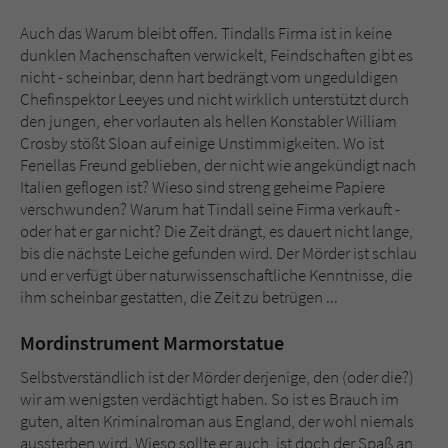
Auch das Warum bleibt offen. Tindalls Firma ist in keine
dunklen Machenschaften verwickelt, Feindschaften gibt es
nicht - scheinbar, denn hart bedrängt vom ungeduldigen
Chefinspektor Leeyes und nicht wirklich unterstützt durch
den jungen, eher vorlauten als hellen Konstabler William
Crosby stößt Sloan auf einige Unstimmigkeiten. Wo ist
Fenellas Freund geblieben, der nicht wie angekündigt nach
Italien geflogen ist? Wieso sind streng geheime Papiere
verschwunden? Warum hat Tindall seine Firma verkauft -
oder hat er gar nicht? Die Zeit drängt, es dauert nicht lange,
bis die nächste Leiche gefunden wird. Der Mörder ist schlau
und er verfügt über naturwissenschaftliche Kenntnisse, die
ihm scheinbar gestatten, die Zeit zu betrügen ...
Mordinstrument Marmorstatue
Selbstverständlich ist der Mörder derjenige, den (oder die?)
wir am wenigsten verdächtigt haben. So ist es Brauch im
guten, alten Kriminalroman aus England, der wohl niemals
aussterben wird. Wieso sollte er auch, ist doch der Spaß an