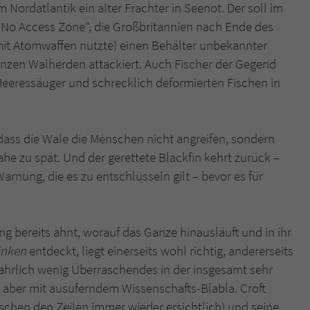
überprüfen.
 Nordatlantik ein alter Frachter in Seenot. Der soll im
 No Access Zone", die Großbritannien nach Ende des
 mit Atomwaffen nutzte) einen Behälter unbekannter
anzen Walherden attackiert. Auch Fischer der Gegend
eeressäuger und schrecklich deformierten Fischen in
ss die Wale die Menschen nicht angreifen, sondern
ahe zu spät. Und der gerettete Blackfin kehrt zurück –
rnung, die es zu entschlüsseln gilt – bevor es für
g bereits ahnt, worauf das Ganze hinausläuft und in ihr
inken
entdeckt, liegt einerseits wohl richtig, andererseits
ahrlich wenig Überraschendes in der insgesamt sehr
 aber mit ausuferndem Wissenschafts-Blabla. Croft
ischen den Zeilen immer wieder ersichtlich) und seine