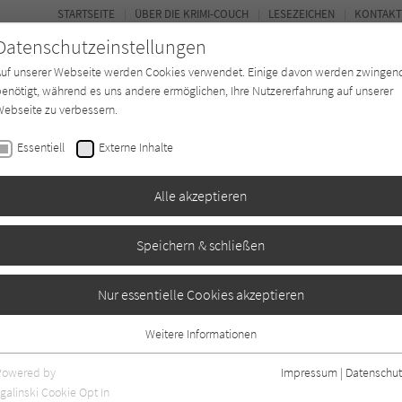
STARTSEITE
ÜBER DIE KRIMI-COUCH
LESEZEICHEN
KONTAKT
Datenschutzeinstellungen
Auf unserer Webseite werden Cookies verwendet. Einige davon werden zwingen
enötigt, während es uns andere ermöglichen, Ihre Nutzererfahrung auf unserer
ebseite zu verbessern.
BUCH-ENTDECKER
FORUM
Essentiell
Externe Inhalte
eit
Buchtyp
Autor*in
Magazin
Alle akzeptieren
Speichern & schließen
Nur essentielle Cookies akzeptieren
Weitere Informationen
1
Essentiell
Essentielle Cookies werden für grundlegende Funktionen der Webseite
Powered by
Impressum
|
Datenschut
benötigt. Dadurch ist gewährleistet, dass die Webseite einwandfrei
galinski Cookie Opt In