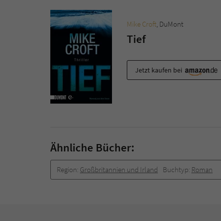
Mike Croft
, DuMont
Tief
Jetzt kaufen bei
Ähnliche Bücher:
Region:
Großbritannien und Irland
Buchtyp:
Roman