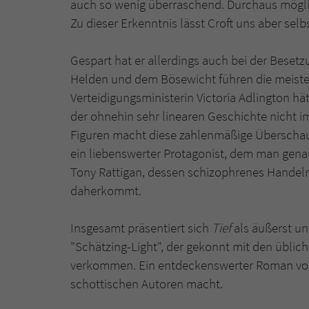
auch so wenig überraschend. Durchaus möglich,
Zu dieser Erkenntnis lässt Croft uns aber sel
Gespart hat er allerdings auch bei der Bese
Helden und dem Bösewicht führen die meiste
Verteidigungsministerin Victoria Adlington h
der ohnehin sehr linearen Geschichte nicht
Figuren macht diese zahlenmäßige Überschaub
ein liebenswerter Protagonist, dem man genau
Tony Rattigan, dessen schizophrenes Handeln
daherkommt.
Insgesamt präsentiert sich
Tief
als äußerst un
"Schätzing-Light", der gekonnt mit den üblic
verkommen. Ein entdeckenswerter Roman vom
schottischen Autoren macht.