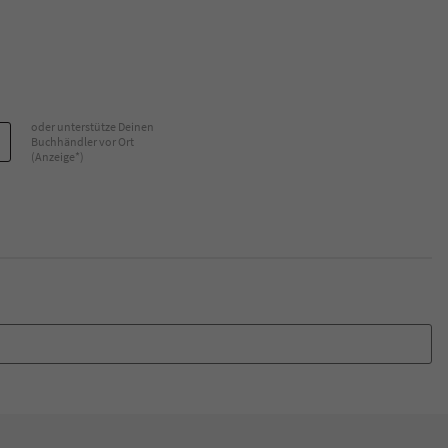
oder unterstütze Deinen
Buchhändler vor Ort
(Anzeige*)