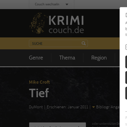
Couch wechseln
b
W
Genre
Thema
Region
Z
Mike Croft
Tief
DuMont
Erschienen: Januar 2011
Bibliogr. Angaben
s
oder unterstütze Deinen