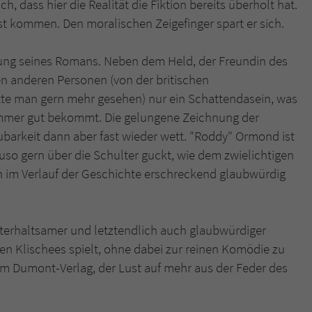
 dass hier die Realität die Fiktion bereits überholt hat.
bst kommen. Den moralischen Zeigefinger spart er sich.
tzung seines Romans. Neben dem Held, der Freundin des
n anderen Personen (von der britischen
ätte man gern mehr gesehen) nur ein Schattendasein, was
 immer gut bekommt. Die gelungene Zeichnung der
arkeit dann aber fast wieder wett. "Roddy" Ormond ist
so gern über die Schulter guckt, wie dem zwielichtigen
 im Verlauf der Geschichte erschreckend glaubwürdig
terhaltsamer und letztendlich auch glaubwürdiger
hen Klischees spielt, ohne dabei zur reinen Komödie zu
 Dumont-Verlag, der Lust auf mehr aus der Feder des