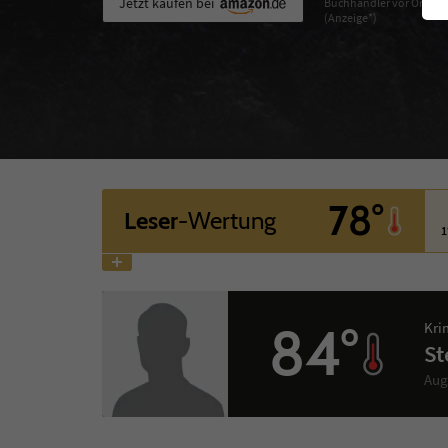
Jetzt kaufen bei
Buchhändler vor Ort
(Anzeige*)
78°
Leser
-Wertung
1
84°
Kri
St
Aug