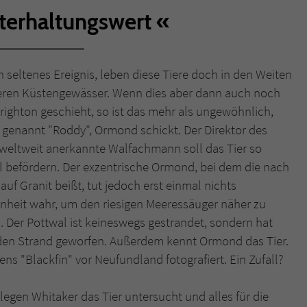
terhaltungswert
Name
tx_pwcomments_ahash
Anbieter
Literatur-Couch Medien GmbH & Co. KG
n seltenes Ereignis, leben diese Tiere doch in den Weiten
cheren Küstengewässer. Wenn dies aber dann auch noch
Laufzeit
1 Jahr
ghton geschieht, so ist das mehr als ungewöhnlich,
Zweck
Cookie für Kommentare einzelner Buchtitel
 genannt "Roddy", Ormond schickt. Der Direktor des
 weltweit anerkannte Walfachmann soll das Tier so
l befördern. Der exzentrische Ormond, bei dem die nach
Name
fe_typo_user
f Granit beißt, tut jedoch erst einmal nichts
enheit wahr, um den riesigen Meeressäuger näher zu
Anbieter
Literatur-Couch Medien GmbH & Co. KG
. Der Pottwal ist keineswegs gestrandet, sondern hat
Laufzeit
Session
f den Strand geworfen. Außerdem kennt Ormond das Tier.
ns "Blackfin" vor Neufundland fotografiert. Ein Zufall?
Dieses Cookie gewährleistet die Kommunikation der
Webseite mit dem Benutzer. Es wird benötigt um z. B.
Zweck
en Whitaker das Tier untersucht und alles für die
den Sicherheitscode des Kontaktformulars zu