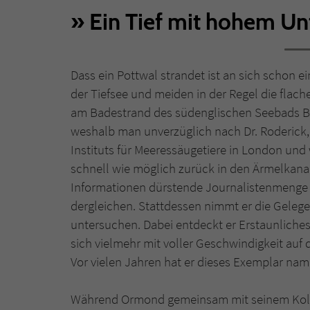
Ein Tief mit hohem Un
Dass ein Pottwal strandet ist an sich schon ei
der Tiefsee und meiden in der Regel die fla
am Badestrand des südenglischen Seebads Bri
weshalb man unverzüglich nach Dr. Roderick,
Instituts für Meeressäugetiere in London und
schnell wie möglich zurück in den Ärmelkana
Informationen dürstende Journalistenmenge au
dergleichen. Stattdessen nimmt er die Geleg
untersuchen. Dabei entdeckt er Erstaunliches
sich vielmehr mit voller Geschwindigkeit au
Vor vielen Jahren hat er dieses Exemplar name
Während Ormond gemeinsam mit seinem Kolleg