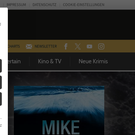
IMPRESSUM
DATENSCHUTZ
COOKIE-EINSTELLUNGEN
d
FACEBOOK
TWITTER
YOUTUBE
INSTAGRAM
CHARTS
NEWSLETTER
Entertain
Kino & TV
Neue Krimis
z