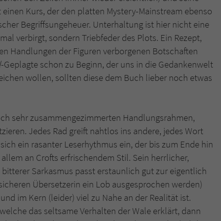
t einen Kurs, der den platten Mystery-Mainstream ebenso
cher Begriffsungeheuer. Unterhaltung ist hier nicht eine
al verbirgt, sondern Triebfeder des Plots. Ein Rezept,
 den Handlungen der Figuren verborgenen Botschaften
l
-Geplagte schon zu Beginn, der uns in die Gedankenwelt
treichen wollen, sollten diese dem Buch lieber noch etwas
 doch sehr zusammengezimmerten Handlungsrahmen,
tzieren. Jedes Rad greift nahtlos ins andere, jedes Wort
lt sich ein rasanter Leserhythmus ein, der bis zum Ende hin
 allem an Crofts erfrischendem Stil. Sein herrlicher,
itterer Sarkasmus passt erstaunlich gut zur eigentlich
ffsicheren Übersetzerin ein Lob ausgesprochen werden)
und im Kern (leider) viel zu Nahe an der Realität ist.
 welche das seltsame Verhalten der Wale erklärt, dann