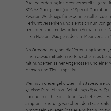
Rückbeförderung ins Meer vorbereitet, gerät im
SONAZ-Sperrgebiet (eine "Special Operations
Zweiten Weltkriegs für experimentelle Tests
Herkunft versenken und sieht sich nun von g
berichten vom merkwürdigen Verhalten des M
ihren Netzen. Was geht dort im Meer vor sich?
Als Ormond langsam die Vermutung kommt, da
ihnen etwas mitteilen wollen, scheint es bein
mit hunderten seiner Artgenossen und einer Wa
Mensch und Tier zu spät ist.
Wer nach dieser gekürzten Inhaltsbeschreibun
gewisse Parallelen zu Schätzings
dickem Sch
aber auch nicht ganz, denn
Tief
bietet zwar w
simplen Handlung, verschont den Leser dafür
nimmt sein Anliegen (das er eins hat, wird zw