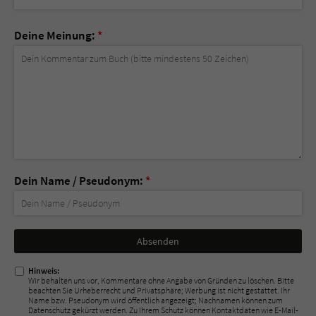
Deine Meinung:
*
Dein Name / Pseudonym:
*
Nicht
ausfüllen!
Hinweis:
Wir behalten uns vor, Kommentare ohne Angabe von Gründen zu löschen. Bitte
beachten Sie Urheberrecht und Privatsphäre; Werbung ist nicht gestattet. Ihr
Name bzw. Pseudonym wird öffentlich angezeigt; Nachnamen können zum
Datenschutz gekürzt werden. Zu Ihrem Schutz können Kontaktdaten wie E-Mail-