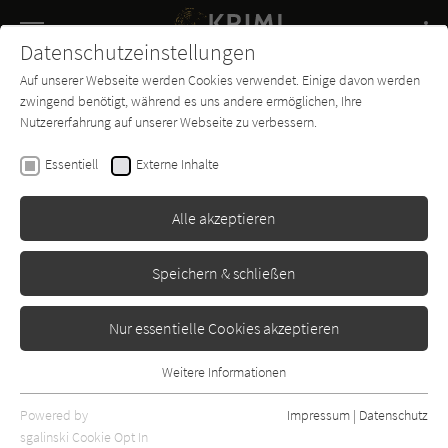
Navigation
Datenschutzeinstellungen
Couch
wechse
Auf unserer Webseite werden Cookies verwendet. Einige davon werden
Buch-
Forum
Charts
News
SUCHE
zwingend benötigt, während es uns andere ermöglichen, Ihre
Entdecker
Nutzererfahrung auf unserer Webseite zu verbessern.
Stefan Slupetzky
Essentiell
Externe Inhalte
Halsknacker
Alle akzeptieren
Picus
Erschienen: Januar 2011
Bibliogr. Angaben
1
Speichern & schließen
Nur essentielle Cookies akzeptieren
Weitere Informationen
Essentiell
Essentielle Cookies werden für grundlegende Funktionen der
Powered by
Impressum
|
Datenschutz
Webseite benötigt. Dadurch ist gewährleistet, dass die Webseite
sgalinski Cookie Opt In