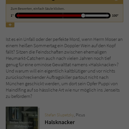
Zum Bewerten, einfach Säule klicken.
Name
tx_pwcomments_ahash
1°
100°
Anbieter
Literatur-Couch Medien GmbH & Co. KG
Ist es ein Unfall oder der perfekte Mord, wenn Herrn Moser an
Laufzeit
1 Jahr
einem heißen Sommertag ein Doppler Wein auf den Kopf
fällt? Sitzen die Feindschaften zwischen ehemaligen
Zweck
Cookie für Kommentare einzelner Buchtitel
Heumarkt-Catchern auch nach vielen Jahren noch tief
genug für eine ominöse Gewalttat namens »Halsknacker«?
Und warum will ein eigentlich kaltblütiger und vor nichts
Name
fe_typo_user
zurückschreckender Auftragskiller partout nicht nach
München geschickt werden, um dort sein Opfer Puppi von
Anbieter
Literatur-Couch Medien GmbH & Co. KG
Haindlfing auf so hässliche Art wie nur möglich ins Jenseits
zu befördern?
Laufzeit
Session
Dieses Cookie gewährleistet die
Stefan Slupetzky
, Picus
Kommunikation der Webseite mit dem
Halsknacker
Zweck
Benutzer. Es wird benötigt um z. B. den