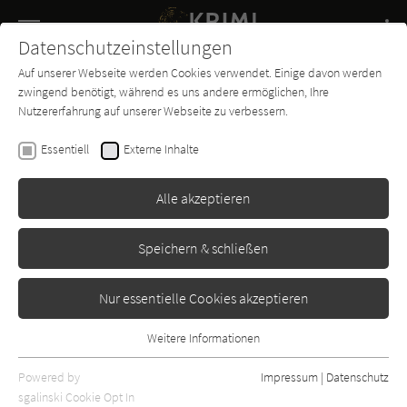
Navigation
Datenschutzeinstellungen
Couch
wechse
Auf unserer Webseite werden Cookies verwendet. Einige davon werden
Buch-
Forum
Charts
News
SUCHE
zwingend benötigt, während es uns andere ermöglichen, Ihre
Entdecker
Nutzererfahrung auf unserer Webseite zu verbessern.
Krimi-Couch.de
Essentiell
Externe Inhalte
Alle akzeptieren
Speichern & schließen
Nur essentielle Cookies akzeptieren
Weitere Informationen
Essentiell
Essentielle Cookies werden für grundlegende Funktionen der
Powered by
Impressum
|
Datenschutz
Webseite benötigt. Dadurch ist gewährleistet, dass die Webseite
sgalinski Cookie Opt In