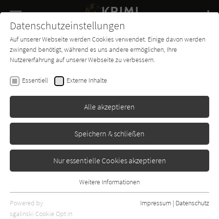
Navigation
Datenschutzeinstellungen
Couch
wechse
Auf unserer Webseite werden Cookies verwendet. Einige davon werden
Buch-
Forum
Charts
News
SUCHE
zwingend benötigt, während es uns andere ermöglichen, Ihre
Entdecker
Nutzererfahrung auf unserer Webseite zu verbessern.
Krimi-Couch.de
Essentiell
Externe Inhalte
Alle akzeptieren
Speichern & schließen
Nur essentielle Cookies akzeptieren
Weitere Informationen
Essentiell
Essentielle Cookies werden für grundlegende Funktionen der
Powered by
Impressum
|
Datenschutz
Webseite benötigt. Dadurch ist gewährleistet, dass die Webseite
sgalinski Cookie Opt In