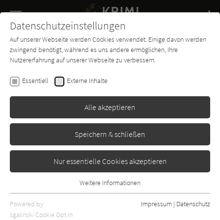
Navigation
Datenschutzeinstellungen
Couch
wechse
Auf unserer Webseite werden Cookies verwendet. Einige davon werden
Buch-
Forum
Charts
News
SUCHE
zwingend benötigt, während es uns andere ermöglichen, Ihre
Entdecker
Nutzererfahrung auf unserer Webseite zu verbessern.
Krimi-Couch.de
Essentiell
Externe Inhalte
Alle akzeptieren
Speichern & schließen
Nur essentielle Cookies akzeptieren
Weitere Informationen
Essentiell
Essentielle Cookies werden für grundlegende Funktionen der
Powered by
Impressum
|
Datenschutz
Webseite benötigt. Dadurch ist gewährleistet, dass die Webseite
sgalinski Cookie Opt In