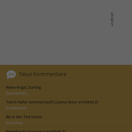
Neue Kommentare
Keine Angst, Darling
(leseraettin)
Tod in heller Sommernacht (Leena Victor ermittelt 2)
(Lesemone)
Bis in den Tod hinein
(Caroline)
Nebelbeute (Gruppe 4 ermittelt 3)