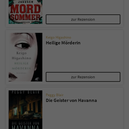
Name
tx_pwcomments_ahash
zur Rezension
Anbieter
Literatur-Couch Medien GmbH & Co. KG
Keigo Higashino
Laufzeit
1 Jahr
Heilige Mörderin
Zweck
Cookie für Kommentare einzelner Buchtitel
Name
fe_typo_user
zur Rezension
Anbieter
Literatur-Couch Medien GmbH & Co. KG
Peggy Blair
Laufzeit
Session
Die Geister von Havanna
Dieses Cookie gewährleistet die
Kommunikation der Webseite mit dem
Zweck
Benutzer. Es wird benötigt um z. B. den