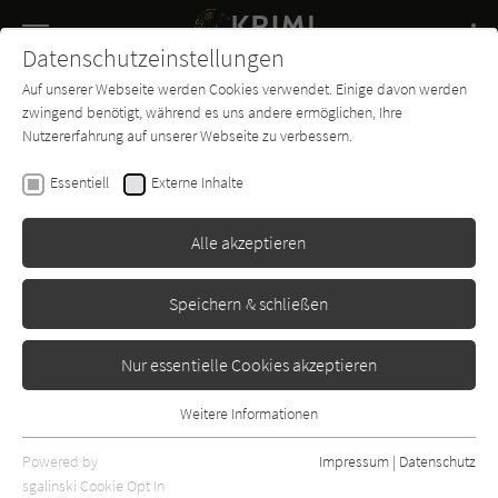
Navigation
Datenschutzeinstellungen
Couch
wechse
Auf unserer Webseite werden Cookies verwendet. Einige davon werden
Buch-
Forum
Charts
News
SUCHE
zwingend benötigt, während es uns andere ermöglichen, Ihre
Entdecker
Nutzererfahrung auf unserer Webseite zu verbessern.
Brigitte Grahl
Essentiell
Externe Inhalte
Alle akzeptieren
Speichern & schließen
Nur essentielle Cookies akzeptieren
Weitere Informationen
Rezensionen von Brigitte Grahl
Essentiell
Essentielle Cookies werden für grundlegende Funktionen der
Powered by
Impressum
|
Datenschutz
Mirko Zilahy
Webseite benötigt. Dadurch ist gewährleistet, dass die Webseite
sgalinski Cookie Opt In
Schattenkiller