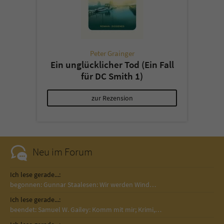
Peter Grainger
Ein unglücklicher Tod (Ein Fall
für DC Smith 1)
zur Rezension
Neu im Forum
Ich lese gerade...:
begonnen: Gunnar Staalesen: Wir werden Wind…
Ich lese gerade...:
beendet: Samuel W. Gailey: Komm mit mir; Krimi,…